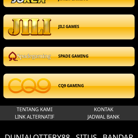
JILI GAMES
SPADE GAMING
CQ9 GAMING
TENTANG KAMI
KONTAK
LINK ALTERNATIF
JADWAL BANK
DUNIALOTTERY88 SITUS BANDAR