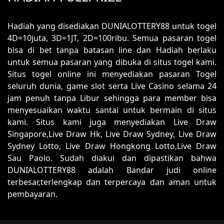
Hadiah yang disediakan DUNIALOTTERY88 untuk togel
4D=10juta, 3D=1JT, 2D=100ribu. Semua pasaran togel
bisa di bet tanpa batasan line dan Hadiah berlaku
untuk semua pasaran yang dibuka di situs togel kami.
Situs togel online ini menyediakan pasaran Togel
seluruh dunia, game slot serta Live Casino selama 24
jam penuh tanpa Libur sehingga para member bisa
menyesuaikan waktu santai untuk bermain di situs
kami. Situs kami juga menyediakan Live Draw
Singapore,Live Draw Hk, Live Draw Sydney, Live Draw
Sydney Lotto, Live Draw Hongkong Lotto,Live Draw
Sau Paolo. Sudah diakui dan dipastikan bahwa
DUNIALOTTERY88 adalah Bandar judi online
terbesar,terlengkap dan terpercaya dan aman untuk
pembayaran.