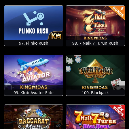
97. Plinko Rush
98. 7 Naik 7 Turun Rush
99. Klub Aviator Elite
100. Blackjack