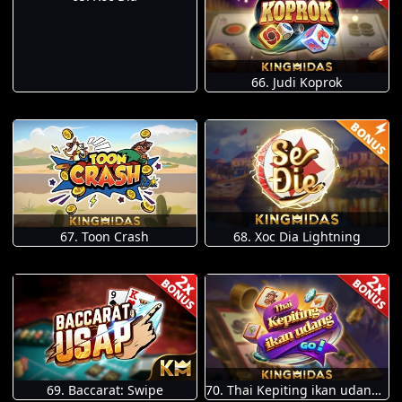
66. Judi Koprok
67. Toon Crash
68. Xoc Dia Lightning
69. Baccarat: Swipe
70. Thai Kepiting ikan udang GO!