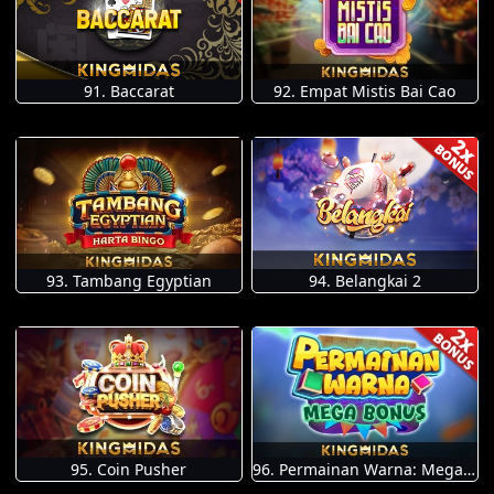
91. Baccarat
92. Empat Mistis Bai Cao
93. Tambang Egyptian
94. Belangkai 2
95. Coin Pusher
96. Permainan Warna: Mega Bonus