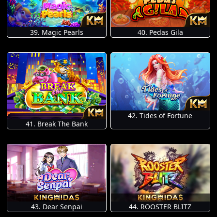
39. Magic Pearls
40. Pedas Gila
42. Tides of Fortune
41. Break The Bank
43. Dear Senpai
44. ROOSTER BLITZ