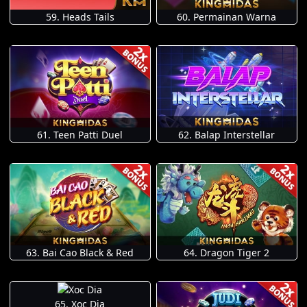
59. Heads Tails
60. Permainan Warna
61. Teen Patti Duel
62. Balap Interstellar
63. Bai Cao Black & Red
64. Dragon Tiger 2
65. Xoc Dia