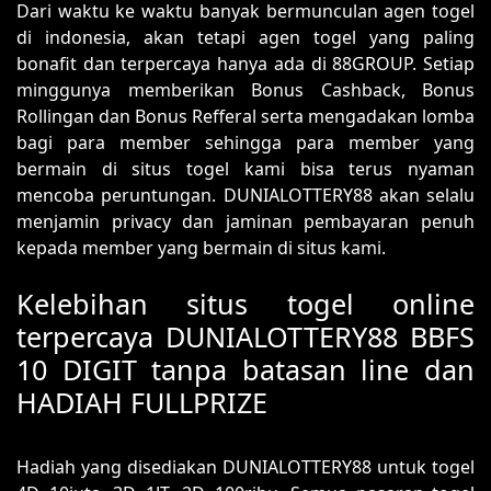
Dari waktu ke waktu banyak bermunculan agen togel
di indonesia, akan tetapi agen togel yang paling
bonafit dan terpercaya hanya ada di 88GROUP. Setiap
minggunya memberikan Bonus Cashback, Bonus
Rollingan dan Bonus Refferal serta mengadakan lomba
bagi para member sehingga para member yang
bermain di situs togel kami bisa terus nyaman
mencoba peruntungan. DUNIALOTTERY88 akan selalu
menjamin privacy dan jaminan pembayaran penuh
kepada member yang bermain di situs kami.
Kelebihan situs togel online
terpercaya DUNIALOTTERY88 BBFS
10 DIGIT tanpa batasan line dan
HADIAH FULLPRIZE
Hadiah yang disediakan DUNIALOTTERY88 untuk togel