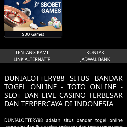
SBO Games
TENTANG KAMI
KONTAK
LINK ALTERNATIF
JADWAL BANK
DUNIALOTTERY88 SITUS BANDAR
TOGEL ONLINE - TOTO ONLINE -
SLOT DAN LIVE CASINO TERBESAR
DAN TERPERCAYA DI INDONESIA
DUNIALOTTERY88 adalah situs bandar togel online